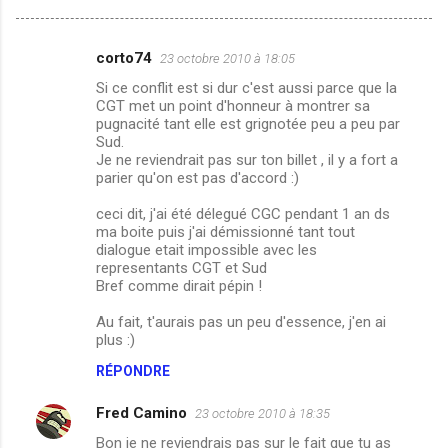
corto74
23 octobre 2010 à 18:05
C
Si ce conflit est si dur c'est aussi parce que la
o
CGT met un point d'honneur à montrer sa
m
pugnacité tant elle est grignotée peu a peu par
Sud.
m
Je ne reviendrait pas sur ton billet , il y a fort a
parier qu'on est pas d'accord :)
e
n
ceci dit, j'ai été délegué CGC pendant 1 an ds
ma boite puis j'ai démissionné tant tout
t
dialogue etait impossible avec les
a
representants CGT et Sud
Bref comme dirait pépin !
i
r
Au fait, t'aurais pas un peu d'essence, j'en ai
plus :)
e
RÉPONDRE
s
Fred Camino
23 octobre 2010 à 18:35
Bon je ne reviendrais pas sur le fait que tu as