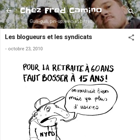
Accéder au contenu principal
Chez Fred Camino
Guili-guili, pin-up, vélo et bières
Les blogueurs et les syndicats
-
octobre 23, 2010