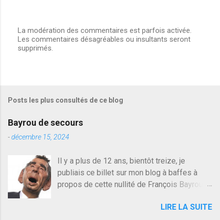
La modération des commentaires est parfois activée.
Les commentaires désagréables ou insultants seront
E
supprimés.
n
r
e
g
i
s
Posts les plus consultés de ce blog
t
r
e
Bayrou de secours
r
u
-
décembre 15, 2024
n
c
Il y a plus de 12 ans, bientôt treize, je
o
publiais ce billet sur mon blog à baffes à
m
m
propos de cette nullité de François Bayrou. Il
e
n'y a pas pire dans la vie d'être trompé par
n
LIRE LA SUITE
quelqu'un, je ne parle pas des couples mais
t
a
des amis ou des valeurs dans lesquels on