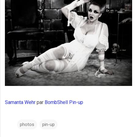
Samanta Wehr
par
BombShell Pin-up
photos
pin-up