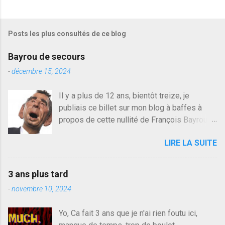
Posts les plus consultés de ce blog
Bayrou de secours
-
décembre 15, 2024
Il y a plus de 12 ans, bientôt treize, je
publiais ce billet sur mon blog à baffes à
propos de cette nullité de François Bayrou. Il
n'y a pas pire dans la vie d'être trompé par
LIRE LA SUITE
quelqu'un, je ne parle pas des couples mais
des amis ou des valeurs dans lesquels on
croit. François Bayrou est en passe de
3 ans plus tard
devenir le traite d'une partie de son électorat
-
novembre 10, 2024
et c'est par la presse qu'on l'apprend. On
savait déjà le candidat de la droite molle
Yo, Ca fait 3 ans que je n'ai rien foutu ici,
plus proche de Sarkozy que de Hollande,