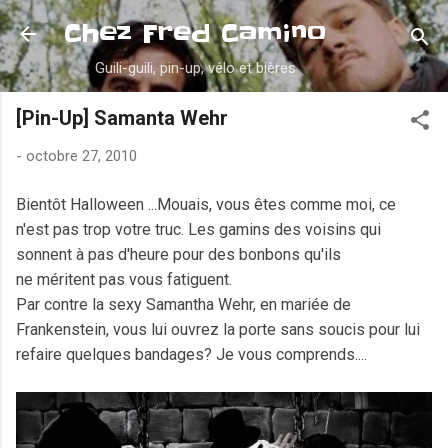
Accéder au contenu principal
Chez Fred Camino
Guili-guili, pin-up, vélo et bières
[Pin-Up] Samanta Wehr
-
octobre 27, 2010
Bientôt Halloween ...Mouais, vous êtes comme moi, ce
n'est pas trop votre truc. Les gamins des voisins qui
sonnent à pas d'heure pour des bonbons qu'ils
ne méritent pas vous fatiguent.
Par contre la sexy Samantha Wehr, en mariée de
Frankenstein, vous lui ouvrez la porte sans soucis pour lui
refaire quelques bandages? Je vous comprends....