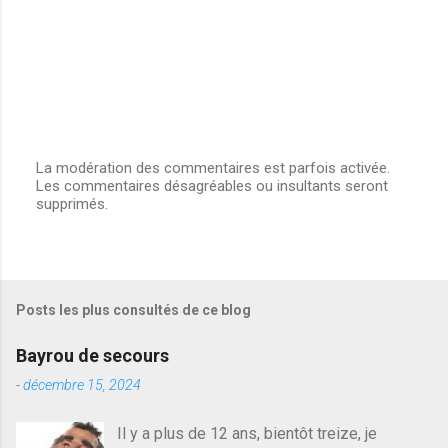
La modération des commentaires est parfois activée.
Les commentaires désagréables ou insultants seront
E
supprimés.
n
r
e
g
i
s
Posts les plus consultés de ce blog
t
r
e
Bayrou de secours
r
u
-
décembre 15, 2024
n
c
Il y a plus de 12 ans, bientôt treize, je
o