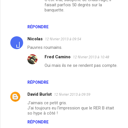
n
faisait parfois 50 degrés sur la
t
banquette.
a
i
RÉPONDRE
r
Nicolas
12 février 2013 à 09:54
e
Pauvres roumains.
s
Fred Camino
12 février 2013 à 10:48
Oui mais ils ne se rendent pas compte.
RÉPONDRE
David Burlot
12 février 2013 à 09:59
J'aimais ce petit gris.
J'ai toujours eu l'impression que le RER B était
so hype à côté !
RÉPONDRE