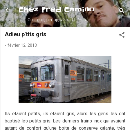
Accéder au contenu principal
Chez Fred Camino
Guili-guili, pin-up, vélo et bières
Adieu p'tits gris
-
février 12, 2013
Ils étaient petits, ils étaient gris, alors les gens les ont
baptisé les petits gris. Les derniers trains inox qui avaient
autant de confort qu'une boite de conserve géante, très