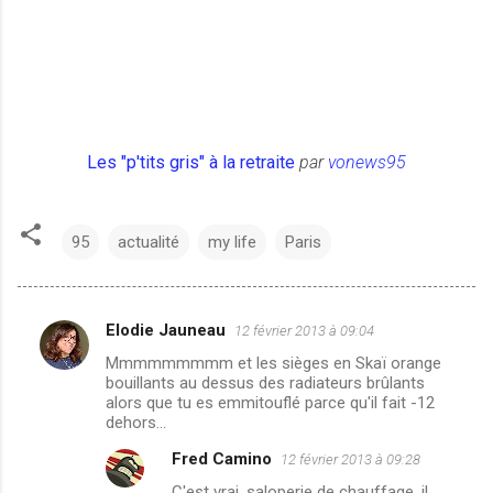
Les "p'tits gris" à la retraite
par
vonews95
95
actualité
my life
Paris
Elodie Jauneau
12 février 2013 à 09:04
C
Mmmmmmmmm et les sièges en Skaï orange
o
bouillants au dessus des radiateurs brûlants
m
alors que tu es emmitouflé parce qu'il fait -12
dehors...
m
Fred Camino
12 février 2013 à 09:28
e
C'est vrai, saloperie de chauffage, il