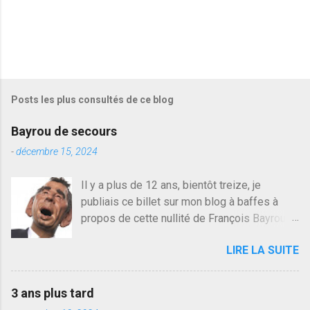
Posts les plus consultés de ce blog
Bayrou de secours
-
décembre 15, 2024
Il y a plus de 12 ans, bientôt treize, je
publiais ce billet sur mon blog à baffes à
propos de cette nullité de François Bayrou. Il
n'y a pas pire dans la vie d'être trompé par
LIRE LA SUITE
quelqu'un, je ne parle pas des couples mais
des amis ou des valeurs dans lesquels on
croit. François Bayrou est en passe de
3 ans plus tard
devenir le traite d'une partie de son électorat