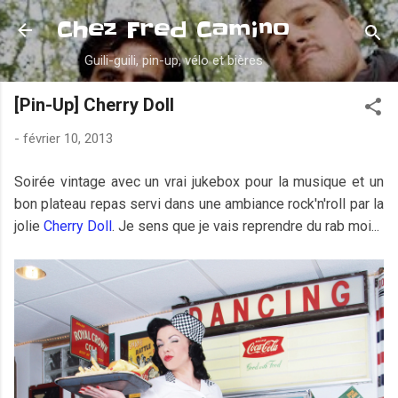
Accéder au contenu principal
Chez Fred Camino
Guili-guili, pin-up, vélo et bières
[Pin-Up] Cherry Doll
-
février 10, 2013
Soirée vintage avec un vrai jukebox pour la musique et un
bon plateau repas servi dans une ambiance rock'n'roll par la
jolie
Cherry Doll
. Je sens que je vais reprendre du rab moi...