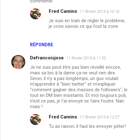
commente
Fred Camino
11 février 2013 à 10:16
Je suis en train de régler le problème,
je crois savois ce qui fout la zone.
RÉPONDRE
Defrancoisjose
11 février 2013 à 11:33
Je ne suis peut être pas bien réveillé encore,
mais sa bio à la dame ça ne veut rien dire.
Sinon, il n'y a pas longtemps, un gus voulait
m’apprendre à "bien twitter" et m'expliquer
"comment gagner des masses de followers", le
tout en DM bien insistants. Et moi toujours poli,
n'est ce pas, je l'ai envoyé se faire foutre. Nan
mais !
Fred Camino
11 février 2013 à 12:57
Tu as raison, il faut les envoyer péter!