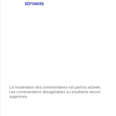
RÉPONDRE
La modération des commentaires est parfois activée.
Les commentaires désagréables ou insultants seront
E
supprimés.
n
r
e
g
i