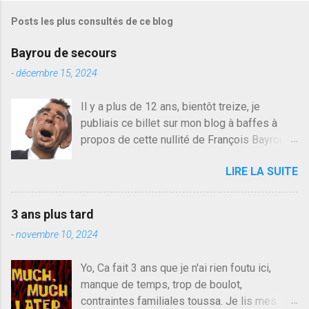
s
Posts les plus consultés de ce blog
t
r
e
Bayrou de secours
r
u
-
décembre 15, 2024
n
c
Il y a plus de 12 ans, bientôt treize, je
o
publiais ce billet sur mon blog à baffes à
m
m
propos de cette nullité de François Bayrou. Il
e
n'y a pas pire dans la vie d'être trompé par
n
LIRE LA SUITE
quelqu'un, je ne parle pas des couples mais
t
a
des amis ou des valeurs dans lesquels on
i
croit. François Bayrou est en passe de
r
3 ans plus tard
devenir le traite d'une partie de son électorat
e
-
novembre 10, 2024
et c'est par la presse qu'on l'apprend. On
savait déjà le candidat de la droite molle
Yo, Ca fait 3 ans que je n'ai rien foutu ici,
plus proche de Sarkozy que de Hollande,
manque de temps, trop de boulot,
sinon il serait candidat du centre de la
contraintes familiales toussa. Je lis mes
gauche molle mais quand on écoutait ses