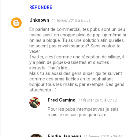
RÉPONDRE
Unknown
11 février 2013 à 07:51
En parlant de commercial, tes pubs sont un peu
casse-pied, on choppe plein de pop-up même si
on les a bloqué. Tu as une solution afin qu'elles
ne soient pas envahissantes? Sans vouloir te
vexer...
Twitter, c'est comme une réception de village, il
y a plein de piques-assiettes et d'autres
incrusts. That's life...
Mais tu as aussi des gens super qui te suivent
comme des amis fidèles en te souhaitant
bonjour tous les matins, par exemple. Des gens
attachants :-)
Fred Camino
11 février 2013 à 08:12
Pour les pubs intempestives je sais
mais je ne sais pas quoi faire.
Elodie Jauneau
11 février 2013 à 08:45