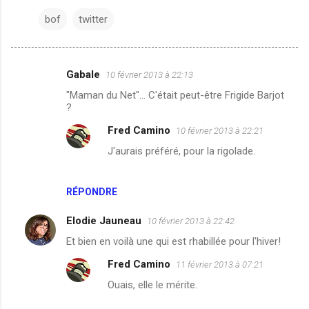
bof
twitter
Gabale
10 février 2013 à 22:13
C
"Maman du Net"... C'était peut-être Frigide Barjot
o
?
m
Fred Camino
10 février 2013 à 22:21
m
J'aurais préféré, pour la rigolade.
e
n
RÉPONDRE
t
a
Elodie Jauneau
10 février 2013 à 22:42
i
Et bien en voilà une qui est rhabillée pour l'hiver!
r
Fred Camino
11 février 2013 à 07:21
e
Ouais, elle le mérite.
s