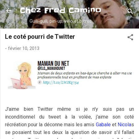
Accéder au contenu principal
Chez Fred Camino
Guili-guili, pin-up, vélo et bières
Le coté pourri de Twitter
-
février 10, 2013
J'aime bien Twitter même si je n'y suis pas un
inconditionnel du tweet à la volée, j'aime son coté
récréation pour la déconne mais les amis
Gabale
et
Nicola
s
se posaient tout les deux la question de savoir s'il fallait