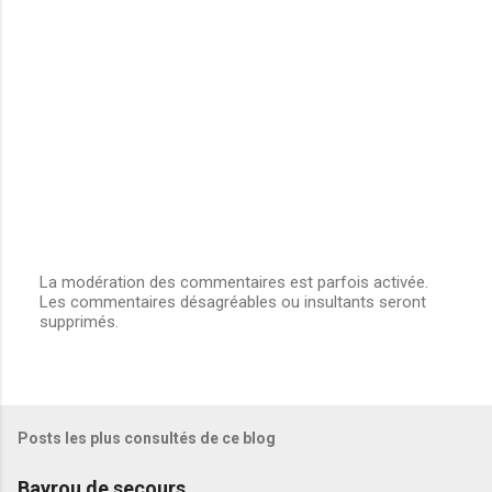
La modération des commentaires est parfois activée.
Les commentaires désagréables ou insultants seront
E
supprimés.
n
r
e
g
i
s
Posts les plus consultés de ce blog
t
r
e
Bayrou de secours