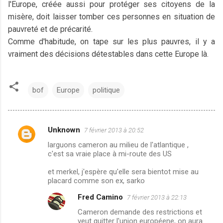
l'Europe, créée aussi pour protéger ses citoyens de la
misère, doit laisser tomber ces personnes en situation de
pauvreté et de précarité.
Comme d'habitude, on tape sur les plus pauvres, il y a
vraiment des décisions détestables dans cette Europe là.
bof
Europe
politique
Unknown
7 février 2013 à 20:52
C
larguons cameron au milieu de l'atlantique ,
o
c'est sa vraie place à mi-route des US
m
et merkel, j'espère qu'elle sera bientot mise au
m
placard comme son ex, sarko
e
Fred Camino
7 février 2013 à 22:13
n
Cameron demande des restrictions et
t
veut quitter l'union européene, on aura