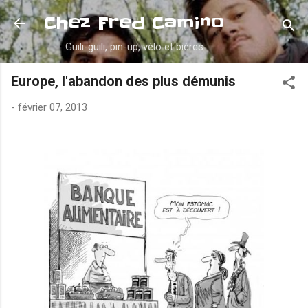
Accéder au contenu principal
Chez Fred Camino
Guili-guili, pin-up, vélo et bières
Europe, l'abandon des plus démunis
-
février 07, 2013