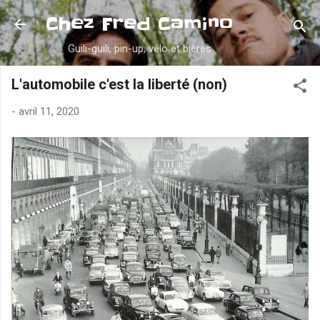
Accéder au contenu principal
Chez Fred Camino
Guili-guili, pin-up, vélo et bières
L'automobile c'est la liberté (non)
-
avril 11, 2020