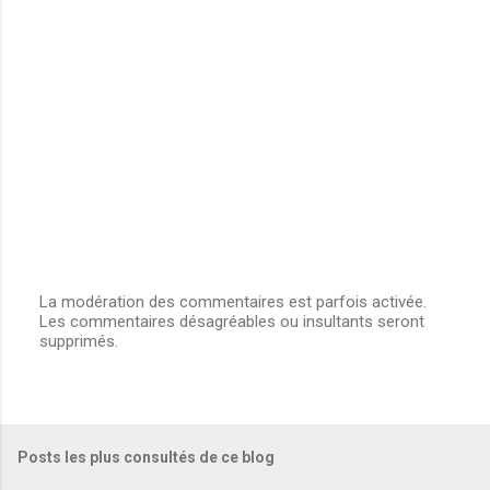
i
r
e
s
La modération des commentaires est parfois activée.
Les commentaires désagréables ou insultants seront
E
supprimés.
n
r
e
g
i
s
Posts les plus consultés de ce blog
t
r