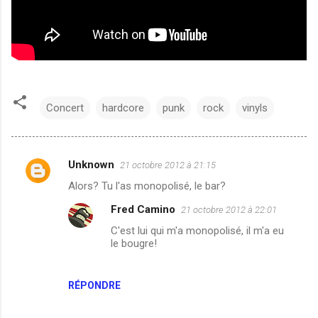
Concert
hardcore
punk
rock
vinyls
Unknown
21 octobre 2012 à 21:15
C
Alors? Tu l'as monopolisé, le bar?
o
Fred Camino
21 octobre 2012 à 22:01
m
C'est lui qui m'a monopolisé, il m'a eu
m
le bougre!
e
n
RÉPONDRE
t
a