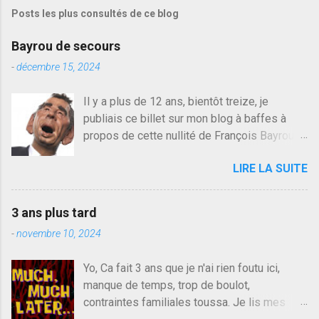
s
Posts les plus consultés de ce blog
t
r
e
Bayrou de secours
r
u
-
décembre 15, 2024
n
c
Il y a plus de 12 ans, bientôt treize, je
o
publiais ce billet sur mon blog à baffes à
m
m
propos de cette nullité de François Bayrou. Il
e
n'y a pas pire dans la vie d'être trompé par
n
LIRE LA SUITE
quelqu'un, je ne parle pas des couples mais
t
a
des amis ou des valeurs dans lesquels on
i
croit. François Bayrou est en passe de
r
3 ans plus tard
devenir le traite d'une partie de son électorat
e
-
novembre 10, 2024
et c'est par la presse qu'on l'apprend. On
savait déjà le candidat de la droite molle
Yo, Ca fait 3 ans que je n'ai rien foutu ici,
plus proche de Sarkozy que de Hollande,
manque de temps, trop de boulot,
sinon il serait candidat du centre de la
contraintes familiales toussa. Je lis mes
gauche molle mais quand on écoutait ses