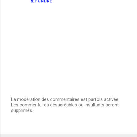
RÉPONDRE
La modération des commentaires est parfois activée.
Les commentaires désagréables ou insultants seront
E
supprimés.
n
r
e
g
i