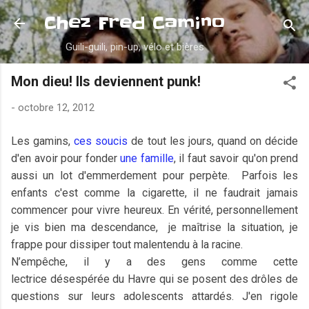
Accéder au contenu principal
Chez Fred Camino
Guili-guili, pin-up, vélo et bières
Mon dieu! Ils deviennent punk!
-
octobre 12, 2012
Les gamins,
ces soucis
de tout les jours, quand on décide
d'en avoir pour fonder
une famille
, il faut savoir qu'on prend
aussi un lot d'emmerdement pour perpète. Parfois les
enfants c'est comme la cigarette, il ne faudrait jamais
commencer pour vivre heureux. En vérité, personnellement
je vis bien ma descendance, je maîtrise la situation, je
frappe pour dissiper tout malentendu à la racine.
N’empêche, il y a des gens comme cette
lectrice désespérée du Havre qui se posent des drôles de
questions sur leurs adolescents attardés. J'en rigole