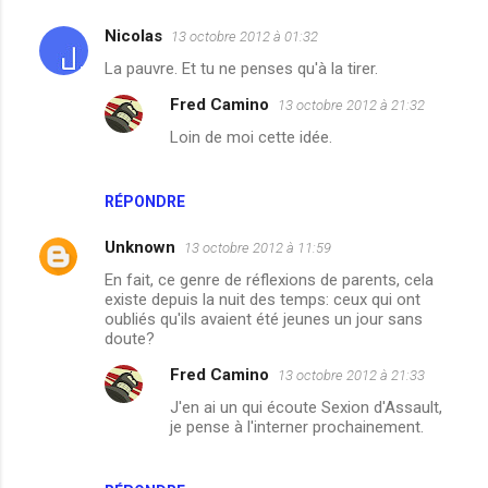
Nicolas
13 octobre 2012 à 01:32
C
La pauvre. Et tu ne penses qu'à la tirer.
o
Fred Camino
13 octobre 2012 à 21:32
m
Loin de moi cette idée.
m
e
n
RÉPONDRE
t
Unknown
13 octobre 2012 à 11:59
a
En fait, ce genre de réflexions de parents, cela
i
existe depuis la nuit des temps: ceux qui ont
oubliés qu'ils avaient été jeunes un jour sans
r
doute?
e
Fred Camino
13 octobre 2012 à 21:33
s
J'en ai un qui écoute Sexion d'Assault,
je pense à l'interner prochainement.