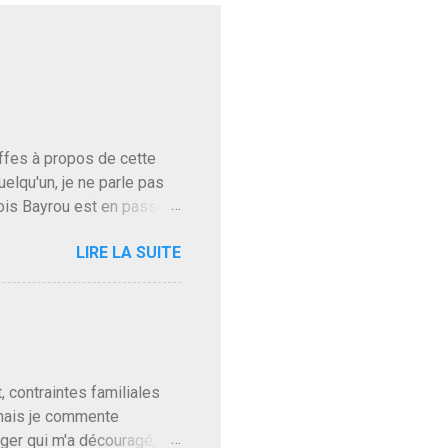
baffes à propos de cette
uelqu'un, je ne parle pas
ois Bayrou est en passe
'on l'apprend. On savait
LIRE LA SUITE
, sinon il serait candidat
ques presque sincères
. Personnellement je fais
t pour accéder à la cantine
ns en Normandie. Bayrou
t, contraintes familiales
 mais je commente
gger qui m'a découragé,