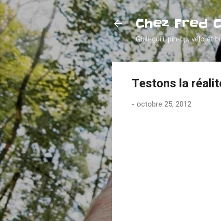
Chez Fred 
Guili-guili, pin-up, vélo et b
Testons la réal
-
octobre 25, 2012