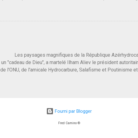
 3 ans plus tard il s'en est passé des choses, aujourd'hui Donald 
 Vlad Poutine qui a déclaré la guerre à l'Europe via l'Ukraine reç
 Un, Les islamistes de la religion de paix et d'amour déclenchent
ntat du 7 octobre. Il est vrai que les suites rendues par l'autre c
t pas plus sont un tantinet excessif . Quelque part je ne peux p
 quand un attentat touche ton pays avec 1700 morts, tu as envie d
i a fait ça. Donc, nous avons dans ce monde, Les gens ...
ysages magnifiques de la République Azérhydrocarbur
 un "cadeau de Dieu", a martelé Ilham Aliev le président autoritai
e l'ONU, de l'amicale Hydrocarbure, Salafisme et Poutinisme et 
limat. "On ne doit pas reprocher aux pays d'en avoir et de les fou
 c'est d'en crever directement. On pourrait en rire mais ce dictat
 de convaincre une grosse partie des dirigeants de la planète av
marché pétrolier et quelques putes caucasiennes dans les chamb
 Dieu" prévisible à l'accueil , on aurait pu se douter qu'il ne fal
Fourni par Blogger
, on sent bien que l'ambiance sera malsaine. Je suis invité à une
e que le r...
Fred Camino ©