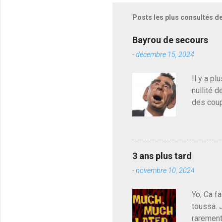
Posts les plus consultés d
Bayrou de secours
-
décembre 15, 2024
Il y a pl
nullité d
des coup
de deveni
déjà le 
du centr
contre l
3 ans plus tard
parti de
-
novembre 10, 2024
de l'Ass
est décou
Yo, Ca fa
toussa. 
rarement