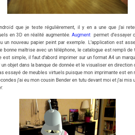
droïd que je teste régulièrement, il y en a une que j'ai rete
tuels en 3D en réalité augmentée.
Augment
permet d'essayer ch
 un nouveau papier peint par exemple. L'application est asse
onne maîtrise avec un téléphone, le catalogue est rempli de tr
e est simple, il faut d'abord imprimer sur un format A4 un marq
r un objet dans la banque de donnée et le visualiser en direction
i pas essayé de meubles virtuels puisque mon imprimante est en r
ondes j'ai eu mon cousin Bender en tutu devant moi et j'ai mis 
r: