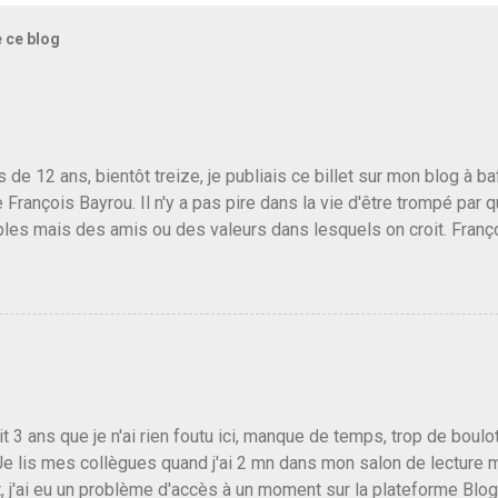
e ce blog
us de 12 ans, bientôt treize, je publiais ce billet sur mon blog à 
e François Bayrou. Il n'y a pas pire dans la vie d'être trompé par q
les mais des amis ou des valeurs dans lesquels on croit. Franç
r le traite d'une partie de son électorat et c'est par la presse qu
candidat de la droite molle plus proche de Sarkozy que de Hollande
e de la gauche molle mais quand on écoutait ses discours criti
e président, on pouvait y croire. Une troisième voie, pourquoi pas
s gens qui pensent que les centristes ne servent à rien mis à par
emblée ou du Sénat. Ou assister au débarquement des américai
vert au grand jour, on sait maintenant que l'UMP lui fout la paix...
it 3 ans que je n'ai rien foutu ici, manque de temps, trop de boulo
Je lis mes collègues quand j'ai 2 mn dans mon salon de lecture
, j'ai eu un problème d'accès à un moment sur la plateforme Blo