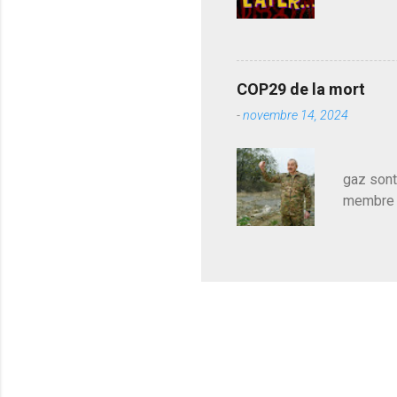
j'avoue.
pouvoir,
Couilles
leur atte
COP29 de la mort
demandai
-
novembre 14, 2024
vouloir,
celui qu
Les pa
gaz sont
membre d
sur le c
le mieux
en train
pour le 
cadeau de
l'avance
m'expliqu