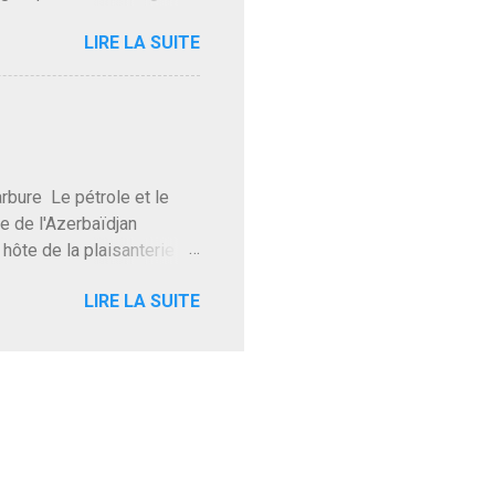
Trump le débile revient au
LIRE LA SUITE
oit des troupes de Kim Mes
 l'intifada mondiale après
on de Netanyahu qui n'en
as franchement lui en
'exploser la gueule de
e Le pétrole et le
re de l'Azerbaïdjan
hôte de la plaisanterie
rnir aux marchés", si, mais
LIRE LA SUITE
eur d'une autre époque est
ec ses mots réconfortants
res d'hôtels. Avec "Un
lait même pas y participer à
 soirée où mon hôte