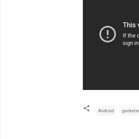
Android
geekerie
C
o