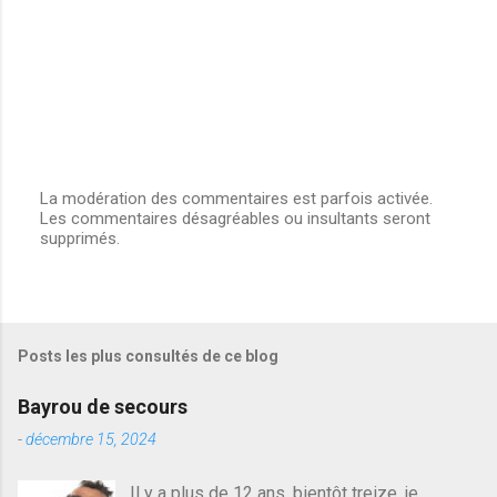
s
La modération des commentaires est parfois activée.
Les commentaires désagréables ou insultants seront
E
supprimés.
n
r
e
g
i
s
Posts les plus consultés de ce blog
t
r
e
Bayrou de secours
r
u
-
décembre 15, 2024
n
c
Il y a plus de 12 ans, bientôt treize, je