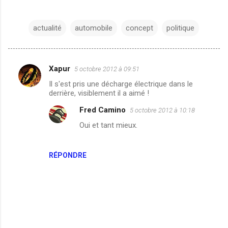
actualité
automobile
concept
politique
Xapur
5 octobre 2012 à 09:51
C
Il s'est pris une décharge électrique dans le
o
derrière, visiblement il a aimé !
m
Fred Camino
5 octobre 2012 à 10:18
m
Oui et tant mieux.
e
n
RÉPONDRE
t
a
i
r
e