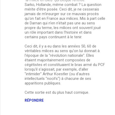
"la milice en bleu" qui bloque l'entrée.
"
Sarko, Hollande, même combat ? La question
mérite d'être posée. Ceci dit, je ne cesserais
jamais de m'insurger sur ce mauvais procès
qu'on fait en France aux milices. Mis à part celle
de Darnan qui n'en n'était pas une au sens
propre du terme, les milices ont souvent joué
un rôle important dans l'histoire et dans
certains pays continuent à le tenir.
Ceci dit, il y a eu dans les années 50, 60 de
véritables milices au sens qu'on lui donnait à
l'époque de la "révolution nationale". Elles
étaient majoritairement composées de
cégétistes et constituaient le bras armé du PCF
lorsqu'il s'agissait, par exemple, d'aller
"intimider" Arthur Koestler (ou d'autres
intellectuels "nocifs") à chacune de ses
apparitions publiques.
Cette sortie est du plus haut comique.
RÉPONDRE