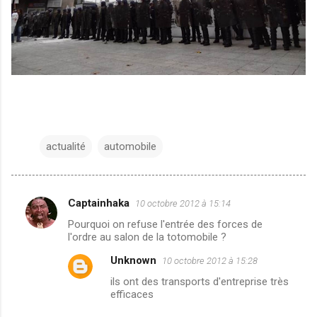
actualité
automobile
Captainhaka
10 octobre 2012 à 15:14
C
Pourquoi on refuse l'entrée des forces de
o
l'ordre au salon de la totomobile ?
m
Unknown
10 octobre 2012 à 15:28
m
ils ont des transports d'entreprise très
e
efficaces
n