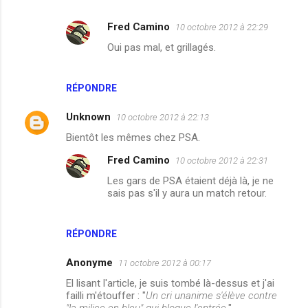
t
Fred Camino
10 octobre 2012 à 22:29
a
Oui pas mal, et grillagés.
i
r
e
RÉPONDRE
s
Unknown
10 octobre 2012 à 22:13
Bientôt les mêmes chez PSA.
Fred Camino
10 octobre 2012 à 22:31
Les gars de PSA étaient déjà là, je ne
sais pas s'il y aura un match retour.
RÉPONDRE
Anonyme
11 octobre 2012 à 00:17
El lisant l'article, je suis tombé là-dessus et j'ai
failli m'étouffer : "
Un cri unanime s'élève contre