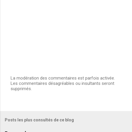
La modération des commentaires est parfois activée.
Les commentaires désagréables ou insultants seront
E
supprimés.
n
r
e
g
i
s
Posts les plus consultés de ce blog
t
r
e