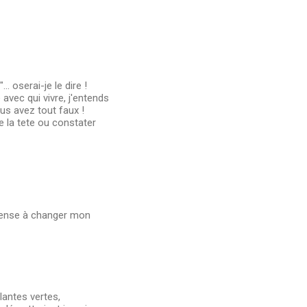
 oserai-je le dire !
avec qui vivre, j'entends
ous avez tout faux !
e la tete ou constater
e pense à changer mon
antes vertes,