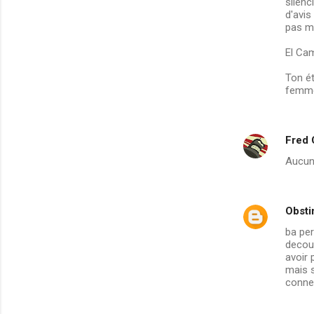
silenc
d'avis
pas m
El Ca
Ton ét
femme
Fred
Aucune
Obsti
ba per
decouv
avoir 
mais s
conne 