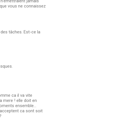
 n'émettraient jamais
it que vous ne connaissez
des tâches. Est-ce la
disques.
mme ca il va vite
 mere ! elle doit en
 moments ensemble...
acceptent ca sont soit
?