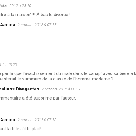
tobre 2012 à 23:10
utre à la maison"!!! À bas le divorce!
 Camino
2 octobre 2012 à 07:15
12 à 23:20
e par là que l'avachissement du mâle dans le canap' avec sa bière à 
ésenterait le summum de la classe de l'homme moderne ?
nations Divagantes
2 octobre 2012 à 00:59
mentaire a été supprimé par l'auteur.
 Camino
2 octobre 2012 à 07:18
nt la télé s'il te plait!