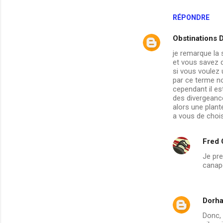
RÉPONDRE
Obstinations 
je remarque la 
et vous savez q
si vous voulez 
par ce terme no
cependant il es
des divergeance
alors une plant
a vous de chois
Fred
Je pre
canapé
Dorh
Donc,