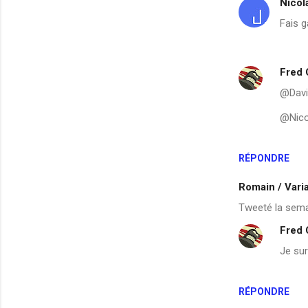
Nicol
r
Fais g
e
s
Fred
@David
@Nicol
RÉPONDRE
Romain / Vari
Tweeté la semai
Fred
Je sur
RÉPONDRE