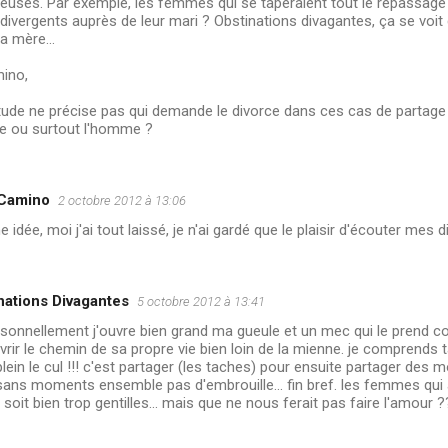
ieuses. Par exemple, les femmes qui se taperaient tout le repassage
 divergents auprès de leur mari ? Obstinations divagantes, ça se vo
a mère...
mino,
ude ne précise pas qui demande le divorce dans ces cas de partage 
 ou surtout l'homme ?
 Camino
2 octobre 2012 à 13:06
 idée, moi j'ai tout laissé, je n'ai gardé que le plaisir d'écouter mes 
nations Divagantes
5 octobre 2012 à 13:41
sonnellement j'ouvre bien grand ma gueule et un mec qui le prend co
rir le chemin de sa propre vie bien loin de la mienne. je comprends ta
plein le cul !!! c'est partager (les taches) pour ensuite partager des
ans moments ensemble pas d'embrouille... fin bref. les femmes qui 
soit bien trop gentilles... mais que ne nous ferait pas faire l'amour ?