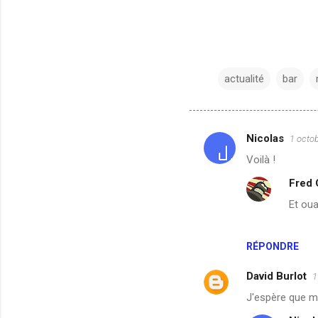
actualité
bar
Nicolas
1 octo
C
Voilà !
o
Fred
m
Et oua
m
e
n
RÉPONDRE
t
David Burlot
1
a
J'espère que m
i