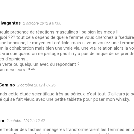
Divagantes
2 octobre 2012 à 01:00
seule presence de réactions masculines ! ba bien les mecs !!
uoi ??? tout cela depend de quelle femme vous cherchez a "seduire"...
une bonniche, le moyen est crédible. mais si vous voulez une femme 
n la cohabitation mais bien une vraie vie, une vrai relation alors la v
t vrai que quand on ne partage pas il n'y a pas de risque de se prendr
s d'opinions...
e verte ou quelqu'un avec du repondant ?
ir messieurs !!! ^^
 Camino
2 octobre 2012 à 07:26
nds cette étude scientifique très au sérieux, c'est tout. D'ailleurs j
 qui se fait vieux, avec une petite tablette pour poser mon whisky.
am
2 octobre 2012 à 12:42
 effectuer des tâches ménagères transformeraient les femmes en pl