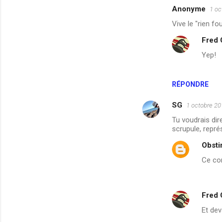
Anonyme
1 oc
Vive le "rien fo
Fred
Yep!
RÉPONDRE
SG
1 octobre 20
Tu voudrais dir
scrupule, repr
Obsti
Ce com
Fred
Et deva