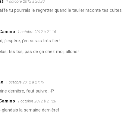
as
1 octobre 2012 à 20:20
affe tu pourrais le regretter quand le taulier raconte tes cuites.
 Camino
1 octobre 2012 à 21:16
, j'espère, j'en serais très fier!
as, tss tss, pas de ça chez moi, allons!
ae
1 octobre 2012 à 21:19
ne dernière, faut suivre :-P
 Camino
1 octobre 2012 à 21:26
-glandais la semaine dernière!