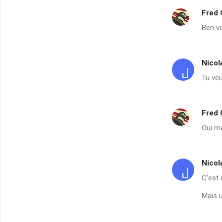
Fred
Ben voi
Nicol
Tu veu
Fred
Oui ma
Nicol
C'est 
Mais u