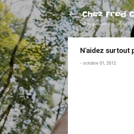
Chez Fred 
Guili-guili, pin-up, vélo et b
N'aidez surtout
-
octobre 01, 2012